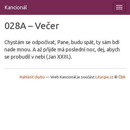
Přeskočit
Kancionál
na
obsah
028A – Večer
Chystám se odpočívat, Pane, budu spát, ty sám bdi
nade mnou. A až přijde má poslední noc, dej, abych
se probudil v nebi (Jan XXIII.).
Nahlásit chybu
—
Web Kancionál je součást
Liturgie.cz
©
ČBK