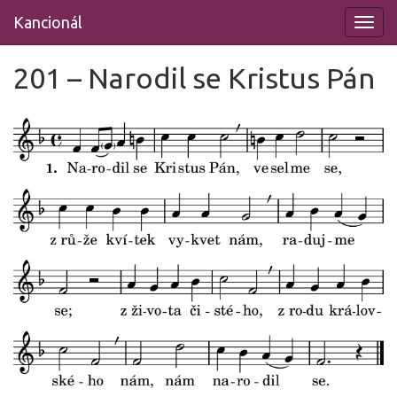
Přeskočit
Kancionál
na
obsah
201 – Narodil se Kristus Pán