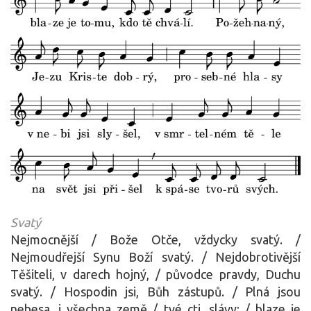
Svatý
Nejmocnější / Bože Otče, vždycky svatý. /
Nejmoudřejší Synu Boží svatý. / Nejdobrotivější
Těšiteli, v darech hojný, / původce pravdy, Duchu
svatý. / Hospodin jsi, Bůh zástupů. / Plná jsou
nebesa, i všechna země / tvé cti, slávy; / blaze je