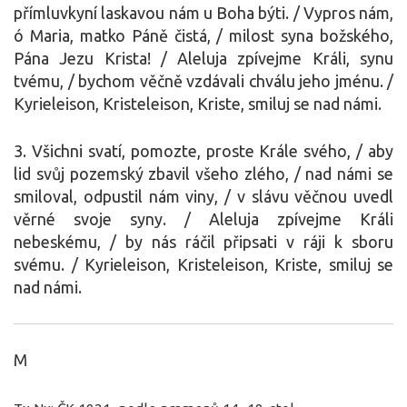
přímluvkyní laskavou nám u Boha býti. / Vypros nám,
ó Maria, matko Páně čistá, / milost syna božského,
Pána Jezu Krista! / Aleluja zpívejme Králi, synu
tvému, / bychom věčně vzdávali chválu jeho jménu. /
Kyrieleison, Kristeleison, Kriste, smiluj se nad námi.
3. Všichni svatí, pomozte, proste Krále svého, / aby
lid svůj pozemský zbavil všeho zlého, / nad námi se
smiloval, odpustil nám viny, / v slávu věčnou uvedl
věrné svoje syny. / Aleluja zpívejme Králi
nebeskému, / by nás ráčil připsati v ráji k sboru
svému. / Kyrieleison, Kristeleison, Kriste, smiluj se
nad námi.
M