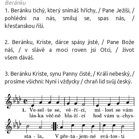
Beránku
1. Beránku tichý, který snímáš hříchy, / Pane Ježíši, /
pohlédni na nás, smiluj se, spas nás, /
křesťanskou říši.
2. Beránku, Kriste, dárce spásy jisté, / Pane Bože
náš, / v slávě a moci roven jsi Otci, / život
všem dáváš.
3. Beránku Kriste, synu Panny čisté, / Králi nebeský, /
prosíme všichni: Nyní i vždycky / chraň lid svůj český.