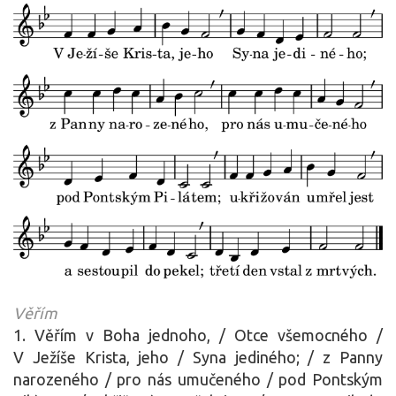
Věřím
1. Věřím v Boha jednoho, / Otce všemocného /
V Ježíše Krista, jeho / Syna jediného; / z Panny
narozeného / pro nás umučeného / pod Pontským