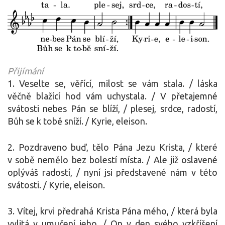
Přijímání
1. Veselte se, věřící, milost se vám stala. / láska
věčně blažící hod vám uchystala. / V přetajemné
svátosti nebes Pán se blíží, / plesej, srdce, radostí,
Bůh se k tobě sníží. / Kyrie, eleison.
2. Pozdraveno buď, tělo Pána Jezu Krista, / které
v sobě nemělo bez bolestí místa. / Ale již oslavené
oplýváš radostí, / nyní jsi představené nám v této
svátosti. / Kyrie, eleison.
3. Vítej, krvi předrahá Krista Pána mého, / která byla
vylitá v umučení jeho. / On v den svého vzkříšení