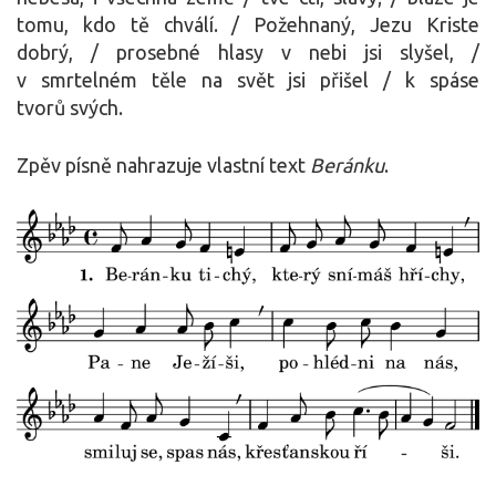
tomu, kdo tě chválí. / Požehnaný, Jezu Kriste
dobrý, / prosebné hlasy v nebi jsi slyšel, /
v smrtelném těle na svět jsi přišel / k spáse
tvorů svých.
Zpěv písně nahrazuje vlastní text
Beránku
.