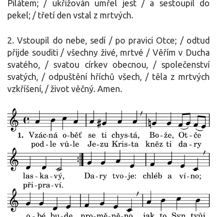
Pilátem; / ukřižován umřel jest / a sestoupil do
pekel; / třetí den vstal z mrtvých.
2. Vstoupil do nebe, sedí / po pravici Otce; / odtud
přijde souditi / všechny živé, mrtvé / Věřím v Ducha
svatého, / svatou církev obecnou, / společenství
svatých, / odpuštění hříchů všech, / těla z mrtvých
vzkříšení, / život věčný. Amen.