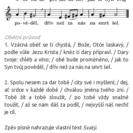
Obětní průvod
1. Vzácná oběť se ti chystá, / Bože, Otče laskavý, /
podle vůle Jezu Krista / kněz ti dary připraví. / Dary
tvoje: chléb a víno; / obé bude proměněno, / jak to
Syn tvůj pověděl, / dřív než za nás na smrt šel.
2. Spolu nesem za dar tobě / city své i myšlení; / dej,
ať srdce v každé době / chválou jména tvého zní. /
Tobě žít a tobě sloužit, / po tobě vždy snažně
toužit, / až se nám dáš za podíl, / nejvyšší náš nechť
je cíl.
Zpěv písně nahrazuje vlastní text
Svatý
.