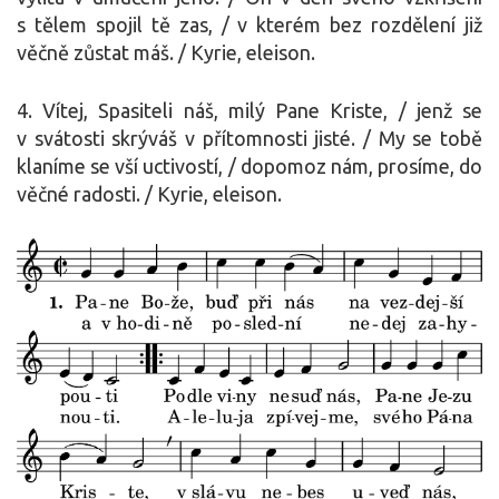
s tělem spojil tě zas, / v kterém bez rozdělení již
věčně zůstat máš. / Kyrie, eleison.
4. Vítej, Spasiteli náš, milý Pane Kriste, / jenž se
v svátosti skrýváš v přítomnosti jisté. / My se tobě
klaníme se vší uctivostí, / dopomoz nám, prosíme, do
věčné radosti. / Kyrie, eleison.