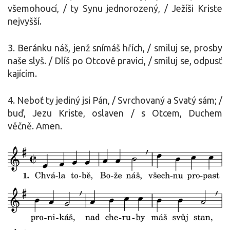
všemohoucí, / ty Synu jednorozený, / Ježíši Kriste
nejvyšší.
3. Beránku náš, jenž snímáš hřích, / smiluj se, prosby
naše slyš. / Dlíš po Otcově pravici, / smiluj se, odpusť
kajícím.
4. Neboť ty jediný jsi Pán, / Svrchovaný a Svatý sám; /
buď, Jezu Kriste, oslaven / s Otcem, Duchem
věčně. Amen.