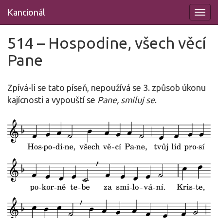
Přeskočit
Kancionál
na
obsah
514 – Hospodine, všech věcí
Pane
Zpívá-li se tato píseň, nepoužívá se 3. způsob úkonu
kajícnosti a vypouští se
Pane, smiluj se
.