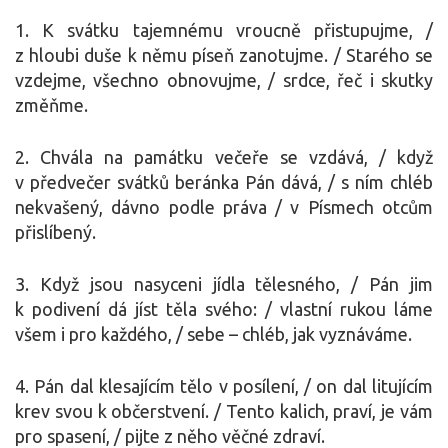
1. K svátku tajemnému vroucně přistupujme, /
z hloubi duše k němu píseň zanotujme. / Starého se
vzdejme, všechno obnovujme, / srdce, řeč i skutky
změňme.
2. Chvála na památku večeře se vzdává, / když
v předvečer svátků beránka Pán dává, / s ním chléb
nekvašený, dávno podle práva / v Písmech otcům
přislíbený.
3. Když jsou nasyceni jídla tělesného, / Pán jim
k podivení dá jíst těla svého: / vlastní rukou láme
všem i pro každého, / sebe – chléb, jak vyznáváme.
4. Pán dal klesajícím tělo v posílení, / on dal litujícím
krev svou k občerstvení. / Tento kalich, praví, je vám
pro spasení, / pijte z něho věčné zdraví.