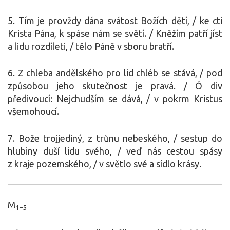
5. Tím je provždy dána svátost Božích dětí, / ke cti
Krista Pána, k spáse nám se světí. / Kněžím patří jíst
a lidu rozdíleti, / tělo Páně v sboru bratří.
6. Z chleba andělského pro lid chléb se stává, / pod
způsobou jeho skutečnost je pravá. / Ó div
předivoucí: Nejchudším se dává, / v pokrm Kristus
všemohoucí.
7. Bože trojjediný, z trůnu nebeského, / sestup do
hlubiny duší lidu svého, / veď nás cestou spásy
z kraje pozemského, / v světlo své a sídlo krásy.
M
1–5