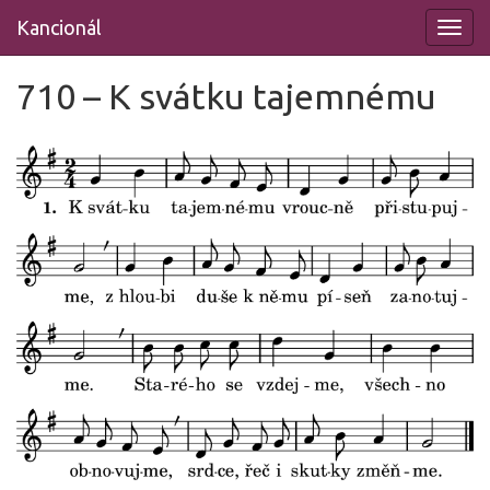
Přeskočit
Kancionál
na
obsah
710 – K svátku tajemnému