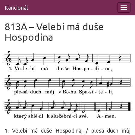
Přeskočit
Kancionál
na
obsah
813A – Velebí má duše
Hospodina
1. Velebí má duše Hospodina, / plesá duch můj