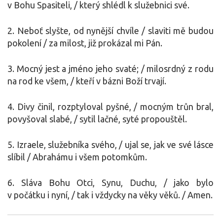
v Bohu Spasiteli, / který shlédl k služebnici své.
2. Neboť slyšte, od nynější chvíle / slaviti mě budou
pokolení / za milost, již prokázal mi Pán.
3. Mocný jest a jméno jeho svaté; / milosrdný z rodu
na rod ke všem, / kteří v bázni Boží trvají.
4. Divy činil, rozptyloval pyšné, / mocným trůn bral,
povyšoval slabé, / sytil lačné, syté propouštěl.
5. Izraele, služebníka svého, / ujal se, jak ve své lásce
slíbil / Abrahámu i všem potomkům.
6. Sláva Bohu Otci, Synu, Duchu, / jako bylo
v počátku i nyní, / tak i vždycky na věky věků. / Amen.