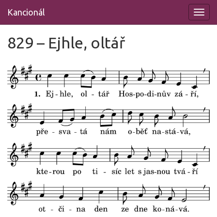
Přeskočit
Kancionál
na
obsah
829 – Ejhle, oltář