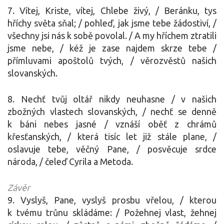
7. Vítej, Kriste, vítej, Chlebe živý, / Beránku, tys
hříchy světa sňal; / pohleď, jak jsme tebe žádostiví, /
všechny jsi nás k sobě povolal. / A my hříchem ztratili
jsme nebe, / kéž je zase najdem skrze tebe /
přímluvami apoštolů tvých, / věrozvěstů našich
slovanských.
8. Nechť tvůj oltář nikdy neuhasne / v našich
zbožných vlastech slovanských, / nechť se denně
k báni nebes jasné / vznáší oběť z chrámů
křesťanských, / která tisíc let již stále plane, /
oslavuje tebe, věčný Pane, / posvěcuje srdce
národa, / čeleď Cyrila a Metoda.
Závěr
9. Vyslyš, Pane, vyslyš prosbu vřelou, / kterou
k tvému trůnu skládáme: / Požehnej vlast, žehnej