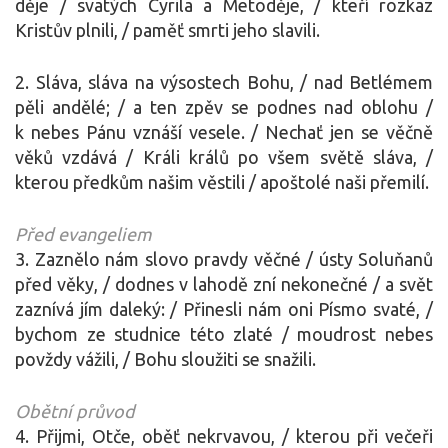
děje / svatých Cyrila a Metoděje, / kteří rozkaz
Kristův plnili, / paměť smrti jeho slavili.
2. Sláva, sláva na výsostech Bohu, / nad Betlémem
pěli andělé; / a ten zpěv se podnes nad oblohu /
k nebes Pánu vznáší vesele. / Nechať jen se věčně
věků vzdává / Králi králů po všem světě sláva, /
kterou předkům našim věstili / apoštolé naši přemilí.
Před evangeliem
3. Zaznělo nám slovo pravdy věčné / ústy Soluňanů
před věky, / dodnes v lahodě zní nekonečné / a svět
zaznívá jím daleký: / Přinesli nám oni Písmo svaté, /
bychom ze studnice této zlaté / moudrost nebes
povždy vážili, / Bohu sloužiti se snažili.
Obětní průvod
4. Přijmi, Otče, oběť nekrvavou, / kterou při večeři