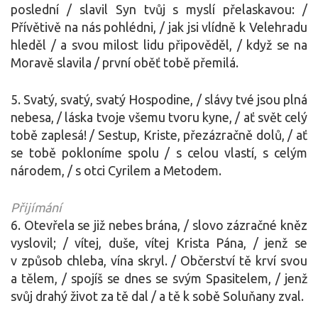
poslední / slavil Syn tvůj s myslí přelaskavou: /
Přívětivě na nás pohlédni, / jak jsi vlídně k Velehradu
hleděl / a svou milost lidu připověděl, / když se na
Moravě slavila / první oběť tobě přemilá.
5. Svatý, svatý, svatý Hospodine, / slávy tvé jsou plná
nebesa, / láska tvoje všemu tvoru kyne, / ať svět celý
tobě zaplesá! / Sestup, Kriste, přezázračně dolů, / ať
se tobě pokloníme spolu / s celou vlastí, s celým
národem, / s otci Cyrilem a Metodem.
Přijímání
6. Otevřela se již nebes brána, / slovo zázračné kněz
vyslovil; / vítej, duše, vítej Krista Pána, / jenž se
v způsob chleba, vína skryl. / Občerství tě krví svou
a tělem, / spojíš se dnes se svým Spasitelem, / jenž
svůj drahý život za tě dal / a tě k sobě Soluňany zval.