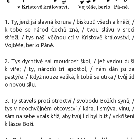
1. Ty, jenž jsi slavná koruna / biskupů všech a kněží, /
k tobě se národ Čechů zná, / tvou slávu v srdci
střeží, / tys naší věčnou ctí v Kristově království, /
Vojtěše, berlo Páně.
2. Tys dychtivě sál moudrost škol, / jež vedou duši
k víře; / ty, národů tří apoštol, / nám dán jsi za
pastýře. / Když nouze veliká, k tobě se utíká / tvůj lid
o novou sílu.
3. Ty stavěls proti otroctví / svobodu Božích synů, /
tys v neochvějném otcovství / káral i smýval vinu, /
sám na sebe vzals kříž, aby tvůj lid byl blíž / vzkříšení
k lásce Boží.