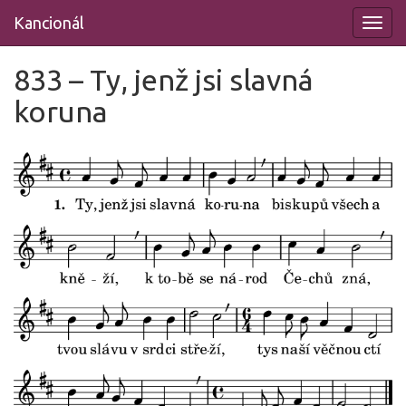
Přeskočit
Kancionál
na
obsah
833 – Ty, jenž jsi slavná
koruna